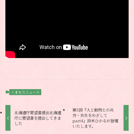
くまもりニュース
第5回『人と動物との共
北海道庁要望書提出北海道
存・共生をめざして
庁に要望書を提出してきま
part4』鈴木ひかるが登壇
した
いたします。