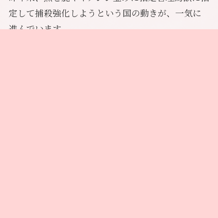
定して捕殺強化しようという国の動きが、一気に
進んでいます。
私たちは捕殺ありきではなく、まず電気柵や有刺
メニュー
トップへ
鉄線の設置、犬を使っての追い払いなどの被害防
止対策を進めるべきだと思います。
人と熊が棲み分けて人的被害を出さず、熊も殺さ
ずに、北海道の大地で皆が共存できる方法を私達
は追求しています。
熊は豊かな水を生み出す広葉樹の森を育てること
で、私たちの生活を支えてくれています。
カラマツやトドマツなどの人工林の中では、野生動
物たちは生きることが出来ません。
近年、北海道ではメガソーラーや風力発電など、
再生可能エネルギーによる自然破壊が大きな問題